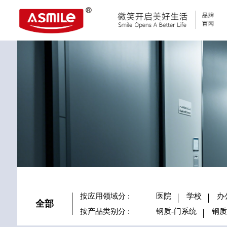
科研与创新
展会资讯
荣誉证书
联系我们
钢质隔断
民用建筑
按应用领域分
:
医院
学校
办
全部
按产品类别分
:
钢质-门系统
钢质