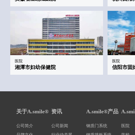
医院
医院
湘潭市妇幼保健院
信阳市固
关于A.smile®
资讯
A.smile®产品
A.sm
公司简介
公司新闻
钢质门系统
医院
品牌文化
行业动态展
钢质墙板系统
学校