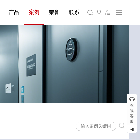
产品
案例
荣誉
联系
在
线
客
服
◀