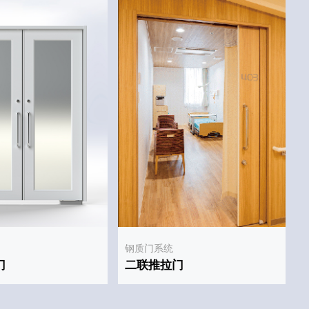
钢质门系统
门
二联推拉门