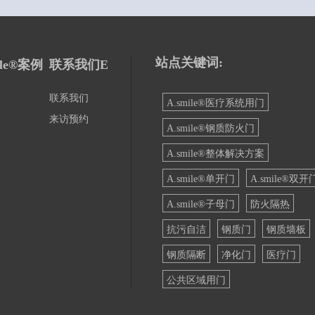
联系我们
A.smile®医疗系统用门
来访预约
A.smile®钢质防火门
A.smile®整体解决方案
A.smile®单开门
A.smile®双开
A.smile®子母门
防火隔热
抗污自洁
钢质门
钢质墙板
钢质隔断
净化门
医疗门
公共区域用门
备2023000571号-2
/ 技术支持：麦研团队