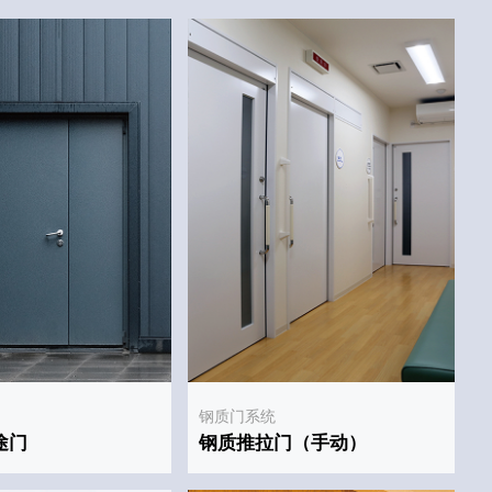
钢质门系统
钢
途门
钢质推拉门（手动）
钢