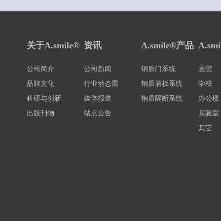
公司简介
公司新闻
钢质门系统
医院
品牌文化
行业动态展
钢质墙板系统
学校
科研与创新
媒体报道
钢质隔断系统
办公楼
出版刊物
站点公告
实验室
其它
网站地图
免责条款
法律声明
联系我们
COPYRIGHT©2020 辰航新材料科技有限公司 版权所有 /
皖ICP