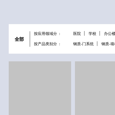
按应用领域分
:
医院
学校
办公
全部
按产品类别分
:
钢质-门系统
钢质-
医院
医院
井冈山大学附属医院
上海泰和诚肿瘤医