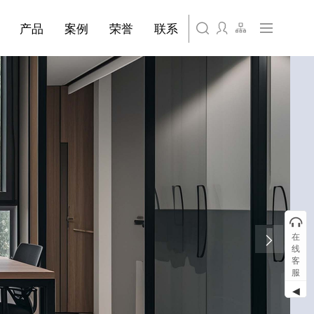
产品
案例
荣誉
联系
在
线
客
服
◀