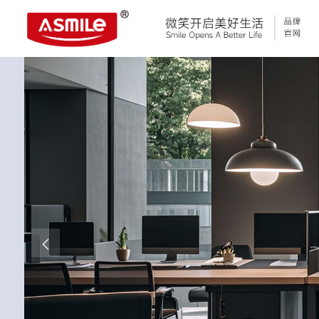
科研与创新
展会资讯
荣誉证书
联系我们
钢质隔断
民用建筑
.
.