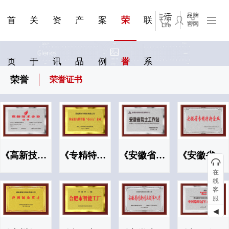
钢质隔
民用建
公共建
断系统
科研与创新
展会资讯
荣誉证书
联系我们
站点公告
来访预约
断
筑
筑
首
关
资
产
案
荣
联
页
于
讯
品
例
誉
系
荣誉
荣誉证书
《高新技术企业》
《专精特新“小巨人”企业》
《安徽省院士工作站》
《安徽省专精特新企业》
在
线
客
服
◀