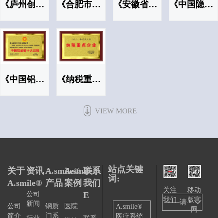
《庐州创业英才》
《合肥市智能工厂》
《安徽省创新创业领军人才》
《中国隐形冠军示范企业》
《中国铝单板十大品牌》
《纳税重点企业》
VIEW MORE
站点关键
关于
资讯
A.smile®
A.smile®
联系
词:
A.smile®
产品
案例
我们
关注
移动
公司
E
我们
版官
——请
新闻
公司
钢质
医院
A.smile®
网
简介
门系
医疗系统
选择