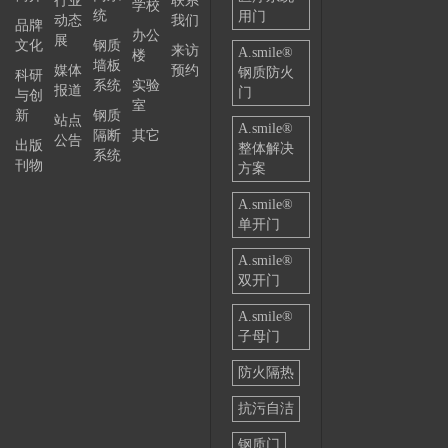
行业
联系
学校
统
用门
动态
我们
品牌
——
办公
展
文化
钢质
来访
A.smile®
楼
墙板
媒体
预约
钢质防火
科研
系统
实验
报道
门
与创
室
新
钢质
站点
A.smile®
隔断
其它
公告
出版
整体解决
系统
刊物
方案
A.smile®
单开门
A.smile®
双开门
A.smile®
子母门
防火隔热
抗污自洁
钢质门