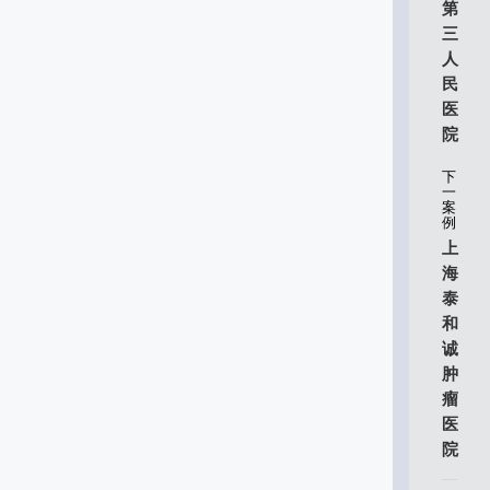
第
三
人
民
医
院
下
一
案
例
上
海
泰
和
诚
肿
瘤
医
院