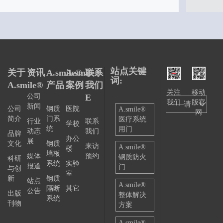
站点关键
关于
资讯
A.smile®
A.smile®
联系
词:
A.smile®
产品
案例
我们
关注
移动
公司
E
我们
版官
——请
新闻
公司
钢质
医院
A.smile®
网
简介
门系
医疗系统
选择
行业
联系
学校
统
用门
动态
我们
品牌
——
办公
展
文化
钢质
来访
A.smile®
楼
墙板
媒体
预约
钢质防火
科研
系统
实验
报道
门
与创
室
新
钢质
站点
A.smile®
隔断
其它
公告
出版
整体解决
系统
刊物
方案
A.smile®