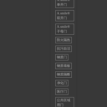
单开门
A.smile®
双开门
A.smile®
子母门
防火隔热
抗污自洁
钢质门
钢质墙板
钢质隔断
净化门
医疗门
公共区域
用门