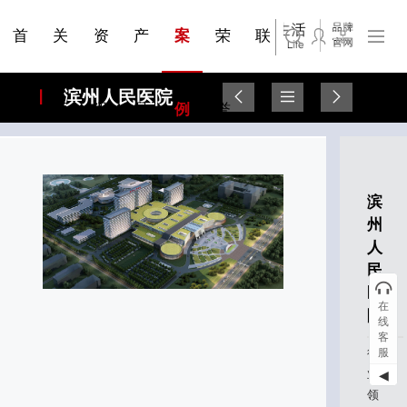
钢质隔
民用建
公共建
断系统
科研与创新
展会资讯
荣誉证书
联系我们
站点公告
来访预约
断
筑
筑
首
关
资
产
案
荣
联
滨州人民医院
页
于
讯
品
例
誉
系
滨
州
人
民
医
在
院
线
客
行
服
业
◀
领