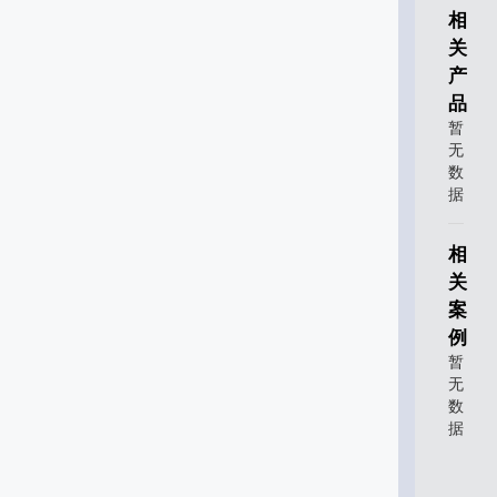
相
关
产
品
暂
无
数
据
相
关
案
例
暂
无
数
据