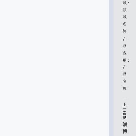
域：
领
域
名
称
产
品
应
用：
产
品
名
称
上
一
案
例
淄
博